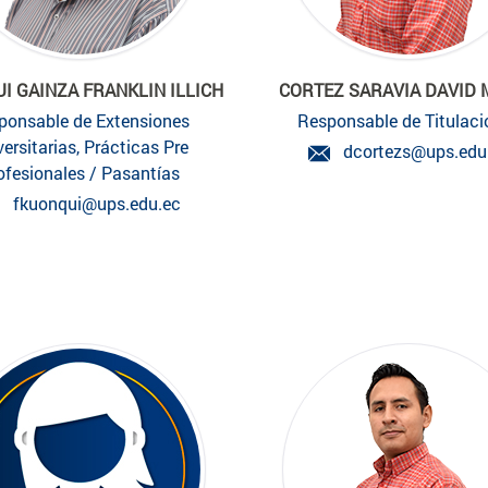
I GAINZA FRANKLIN ILLICH
CORTEZ SARAVIA DAVID
ponsable de Extensiones
Responsable de Titulaci
versitarias, Prácticas Pre
dcortezs@ups.edu
ofesionales / Pasantías
fkuonqui@ups.edu.ec