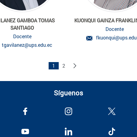
ILANEZ GAMBOA TOMAS
KUONQUI GAINZA FRANKLIN
SANTIAGO
Docente
Docente
fkuonqui@ups.edu
tgavilanez@ups.edu.ec
1
2
Síguenos