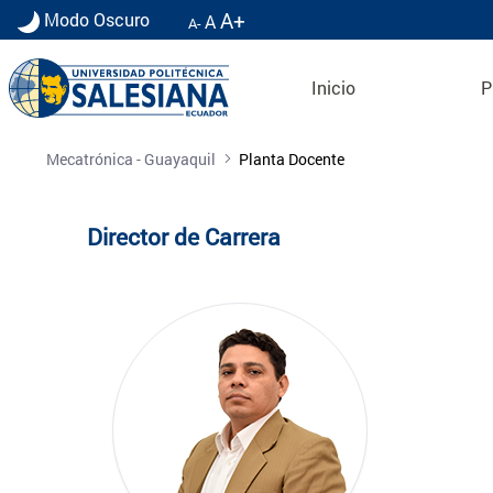
A+
Modo Oscuro
A
A-
Inicio
P
Planta Docente
Mecatrónica - Guayaquil
Planta Docente
Director de Carrera