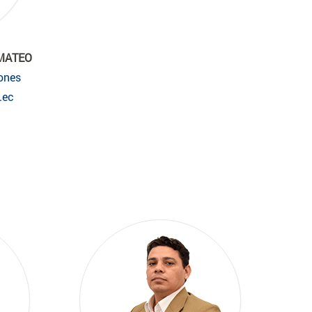
 MATEO
ones
.ec