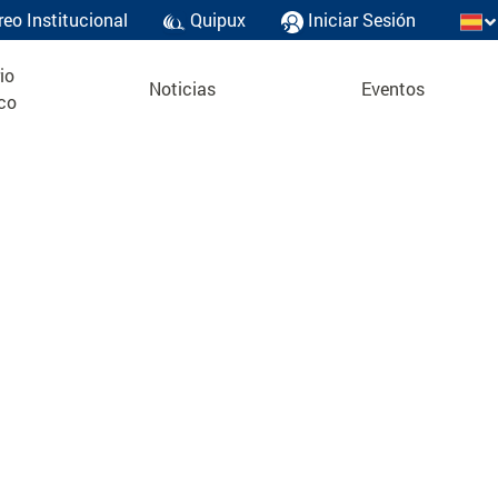
reo Institucional
Quipux
Iniciar Sesión
io
Noticias
Eventos
co